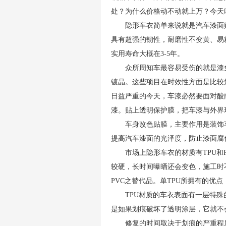
处？为什么价格动不动就上万？今天
隐形车衣简单来说就是汽车漆面
具有超强的韧性，耐磨性不变黄、易
实用寿命大概在3-5年。
众所周知车最容易受伤的就是漆
镀晶。这些项目在时效性方面是比较
日益严重的今天，车漆必然要面对酸
漆。贴上透明保护膜，把车漆与外界
车身改色贴膜，主要作用是装饰
提高汽车漆面的光泽度，防止漆面腐
市场上隐形车衣的材质有TPU和
较硬，长时间曝晒还会变色，施工时不
PVC之替代品。单TPU所拥有的优
TPU材质的车衣表面有一层特
是如果划痕破坏了透明涂层，它就不
修复的时间取决于划痕的严重程